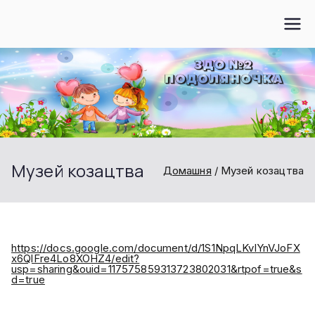
Перейти
до
вмісту
Музей козацтва
Домашня
Музей козацтва
https://docs.google.com/document/d/1S1NpqLKvlYnVJoFX
x6QlFre4Lo8XOHZ4/edit?
usp=sharing&ouid=117575859313723802031&rtpof=true&s
d=true