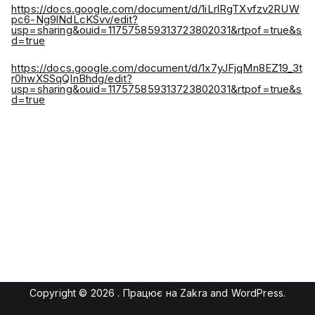
https://docs.google.com/document/d/1iLrlRgTXvfzv2RUW
pc6-Ng9lNdLcKSvv/edit?
usp=sharing&ouid=117575859313723802031&rtpof=true&s
d=true
https://docs.google.com/document/d/1x7yJFjqMn8EZ19_3t
r0hwXSSqQInBhdg/edit?
usp=sharing&ouid=117575859313723802031&rtpof=true&s
d=true
Copyright © 2026
. Працює на
Zakra
and
WordPress
.