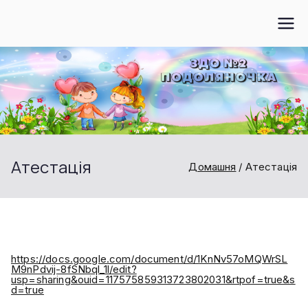
Перейти
до
вмісту
Атестація
Домашня
Атестація
https://docs.google.com/document/d/1KnNv57oMQWrSL
M9nPdvij-8fSNbql_1l/edit?
usp=sharing&ouid=117575859313723802031&rtpof=true&s
d=true